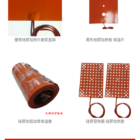
優質硅膠加熱片廠家直銷
異形硅膠加熱板 保溫片
硅膠加毯加厚保溫層
硅膠發熱膜 硅膠加熱墊