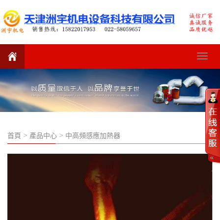
Toggle
navigat
>
>
首頁
產品中心
中高頻感應加熱器