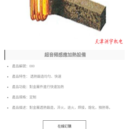
超音頻感應加熱設備
產品編號：000
產品特性： 透熱鍛造均勻、快速
產品功能：對金屬件進行快速加熱
產品規格：定制
產品描述：對金屬透熱鍛造，淬火，退火，焊接，熔化，預熱等。
在線訂購