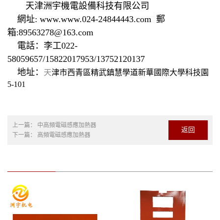
天津洲宇機電設備科技有限公司
網址: www.www.024-24844443.com 郵
箱:89563278@163.com
電話：李工022-
58059657/15822017953/13752120137
地址：
天
津市西青區精武鎮慧學道新華國際大學科技園
5-101
上一篇：
中高頻電磁感應加熱器
返回
下一篇：
高頻電磁感應加熱器