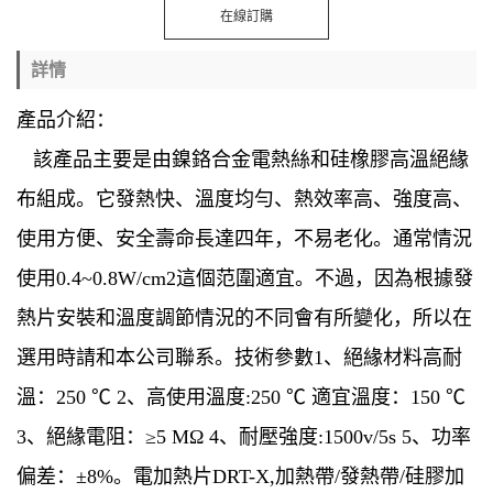
在線訂購
詳情
產品介紹：
該產品主要是由鎳鉻合金電熱絲和硅橡膠高溫絕緣
布組成。它發熱快、溫度均勻、熱效率高、強度高、
使用方便、安全壽命長達四年，不易老化。通常情況
使用0.4~0.8W/cm2這個范圍適宜。不過，因為根據發
熱片安裝和溫度調節情況的不同會有所變化，所以在
選用時請和本公司聯系。技術參數1、絕緣材料高耐
溫：250 ℃ 2、高使用溫度:250 ℃ 適宜溫度：150 ℃
3、絕緣電阻：≥5 MΩ 4、耐壓強度:1500v/5s 5、功率
偏差：±8%。電加熱片DRT-X,加熱帶/發熱帶/硅膠加