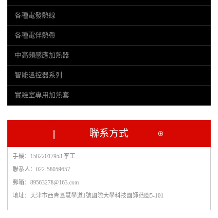
各種電發熱線
各種電伴熱帶
中高頻感應加熱器
智能溫控器系列
實驗室專用加熱套
聯系方式
手機：15822017953 李工
聯系人：022-58059657
郵箱：89563278@163.com
地址：天津市西青區慧學道1號國際大學科技園師范園5-101