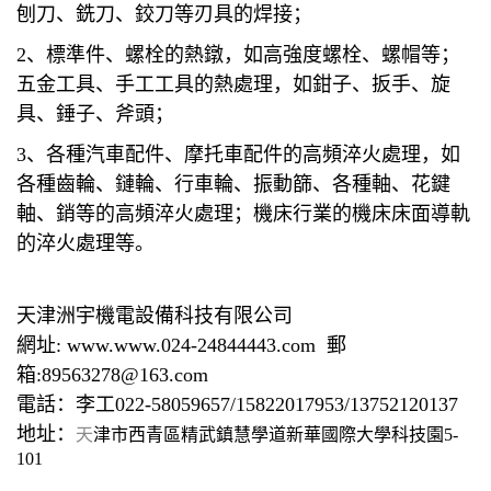
刨刀、銑刀、鉸刀等刃具的焊接；
2、標準件、螺栓的熱鐓，如高強度螺栓、螺帽等；
五金工具、手工工具的熱處理，如鉗子、扳手、旋
具、錘子、斧頭；
3、各種汽車配件、摩托車配件的高頻淬火處理，如
各種齒輪、鏈輪、行車輪、振動篩、各種軸、花鍵
軸、銷等的高頻淬火處理；機床行業的機床床面導軌
的淬火處理等。
天津洲宇機電設備科技有限公司
網址: www.www.024-24844443.com 郵
箱:89563278@163.com
電話：李工022-58059657/15822017953/13752120137
地址：
天
津市西青區精武鎮慧學道新華國際大學科技園5-
101