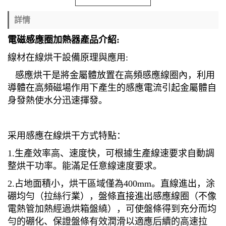
詳情
電磁感應圈加熱器產品介紹
:
線材在線烘干設備原理與應用:
感應烘干是將金屬體放置在高頻感應線圈內，利用
導體在高頻磁場作用下產生的感應電流引起金屬體自
身發熱使水分迅速揮發。
采用感應在線烘干方式特點：
1.生產效率高、速度快，可根據生產線速要求自動調
整烘干功率。能滿足任意線速度要求。
2.占地面積小，烘干區域僅為400mm。直線進出，涂
硼均勻（拉絲行業），盤條直接進出感應線圈（不像
電熱管加熱經過烘箱盤繞），可使盤條得到充分而均
勻的硼化、保證盤條有效潤滑以適應后續的高速拉