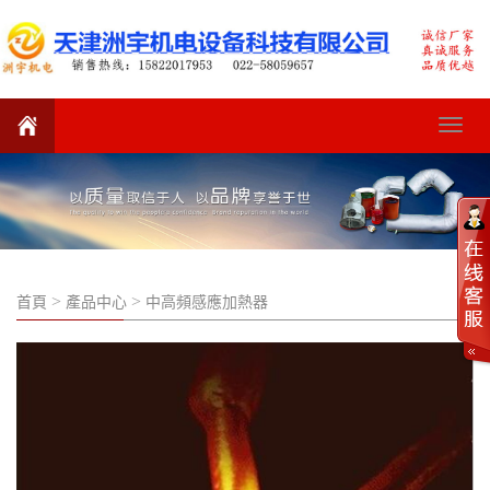
Toggle
navigat
>
>
首頁
產品中心
中高頻感應加熱器