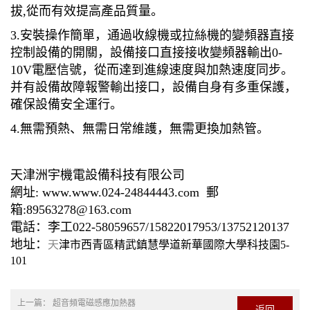
拔,從而有效提高產品質量。
3.安裝操作簡單，通過收線機或拉絲機的變頻器直接
控制設備的開關，設備接口直接接收變頻器輸出0-
10V電壓信號，從而達到進線速度與加熱速度同步。
并有設備故障報警輸出接口，設備自身有多重保護，
確保設備安全運行。
4.無需預熱、無需日常維護，無需更換加熱管。
天津洲宇機電設備科技有限公司
網址: www.www.024-24844443.com 郵
箱:89563278@163.com
電話：李工022-58059657/15822017953/13752120137
地址：
天
津市西青區精武鎮慧學道新華國際大學科技園5-
101
上一篇：
超音頻電磁感應加熱器
返回