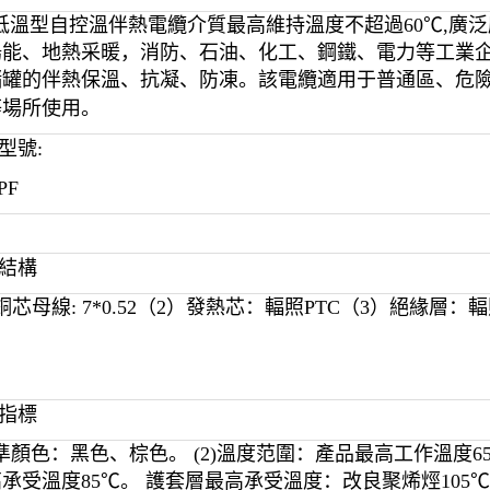
低溫型自控溫伴熱電纜介質最高維持溫度不超過60℃,廣
陽能、地熱采暖，消防、石油、化工、鋼鐵、電力等工業
儲罐的伴熱保溫、抗凝、防凍。該電纜適用于普通區、危
等場所使用。
型號:
PF
品結構
銅芯母線: 7*0.52（2）發熱芯：輻照PTC（3）絕緣層：
術指標
標準顏色：黑色
、棕色
。 (2)溫度范圍：產品最高工作溫度65
承受溫度85℃
。
護套層最高承受溫度：改良聚烯烴105℃ 