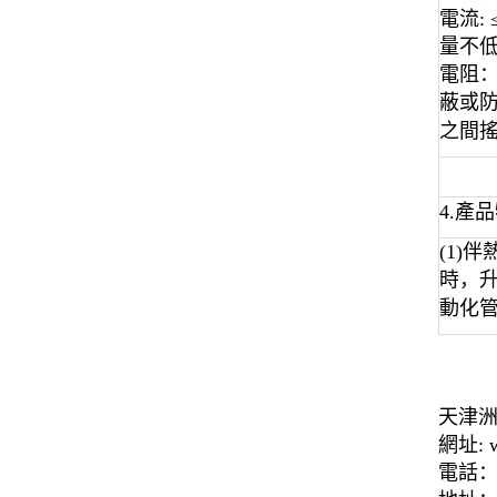
電流:
量不低于
電阻：
蔽或防
之間搖
4.產
(1)
時，升
動化管
天津
網址: w
電話：李工