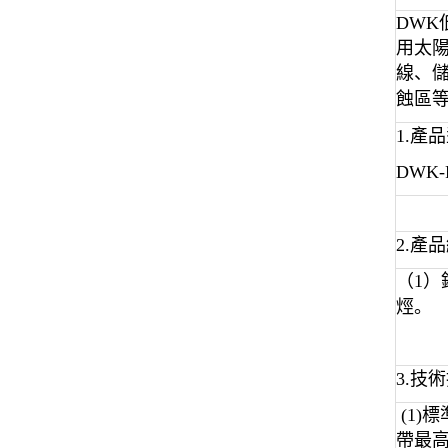
DWK
用太
線、
蝕區
1.產品
DWK-
2.產
（1）
烴
。
3.技
(1)
帶最高