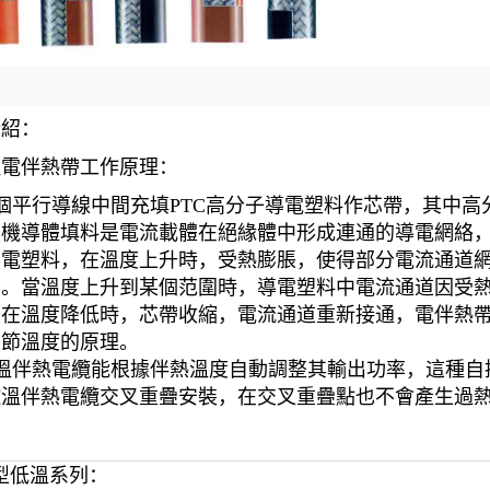
介紹：
溫電伴熱帶工作原理：
平行導線中間充填PTC高分子導電塑料作芯帶，其中高
無機導體填料是電流載體在絕緣體中形成連通的導電網絡
導電塑料，在溫度上升時，受熱膨脹，使得部分電流通道
少。當溫度上升到某個范圍時，導電塑料中電流通道因受
而在溫度降低時，芯帶收縮，電流通道重新接通，電伴熱
調節溫度的原理。
溫伴熱電纜能根據伴熱溫度自動調整其輸出功率，這種自
控溫伴熱電纜交叉重疊安裝，在交叉重疊點也不會產生過
型低溫系列：