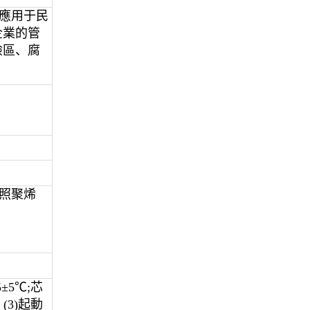
泛應用于民
企業的管
險區、腐
輻照聚烯
±5℃;芯
(3)起動