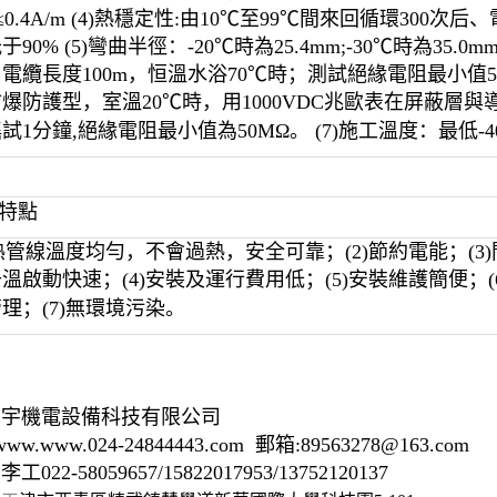
 ≤0.4A/m (4)熱穩定性:由10℃至99℃間來回循環300次后
90% (5)彎曲半徑：-20℃時為25.4mm;-30℃時為35.0mm.
電纜長度100m，恒溫水浴70℃時；測試絕緣電阻最小值5
爆防護型，室溫20℃時，用1000VDC兆歐表在屏蔽層與
試1分鐘,絕緣電阻最小值為50MΩ。 (7)施工溫度：最低-4
品特點
伴熱管線溫度均勻，不會過熱，安全可靠；(2)節約電能；(3
溫啟動快速；(4)安裝及運行費用低；(5)安裝維護簡便；(
理；(7)無環境污染。
洲宇機電設備科技有限公司
ww.www.024-24844443.com 郵箱:89563278@163.com
022-58059657/15822017953/13752120137