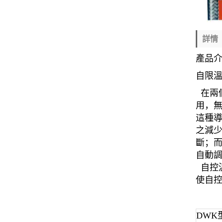
詳情
產品
自限
在兩個
用，
這種
之減
斷；
自動
自控
使自
DWK