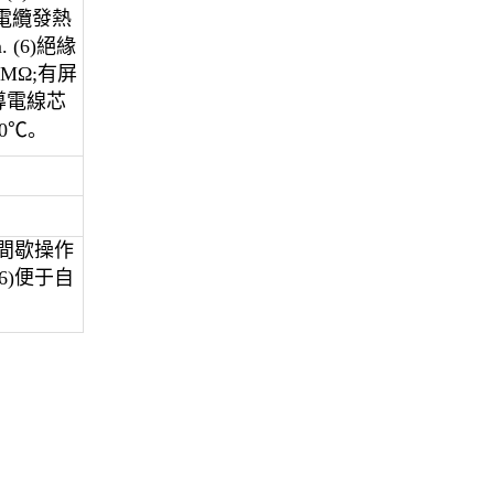
、電纜發熱
 (6)絕緣
MΩ;有屏
導電線芯
0℃
。
)間歇操作
6)便于自