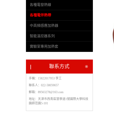
各種電發熱線
各種電伴熱帶
中高頻感應加熱器
智能溫控器系列
實驗室專用加熱套
聯系方式
手機：15822017953 李工
聯系人：022-58059657
郵箱：89563278@163.com
地址：天津市西青區慧學道1號國際大學科技
園師范園5-101