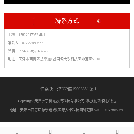
聯系方式
手機：15822017953 李工
聯系人：022-58059657
郵箱：89563278@163.com
地址：天津市西青區慧學道1號國際大學科技園師范園5-101
備案號：津ICP備19003381號-1
CopyRight 天津洲宇機電設備科技有限公司 科技創新/良心制造
地址：天津市西青區慧學道1號國際大學科技園師范園5-101 022-58059657