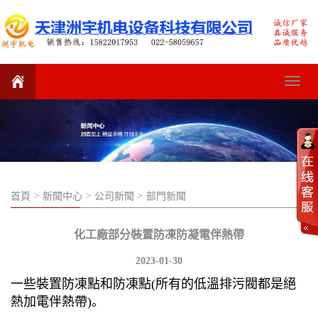
Toggle
navigat
>
>
>
首頁
新聞中心
公司新聞
部門新聞
化工廠部分裝置防凍防凝電伴熱帶
2023-01-30
一些裝置防凍點和防凍點(所有的低溫排污閥都是絕
熱加電伴熱帶)。